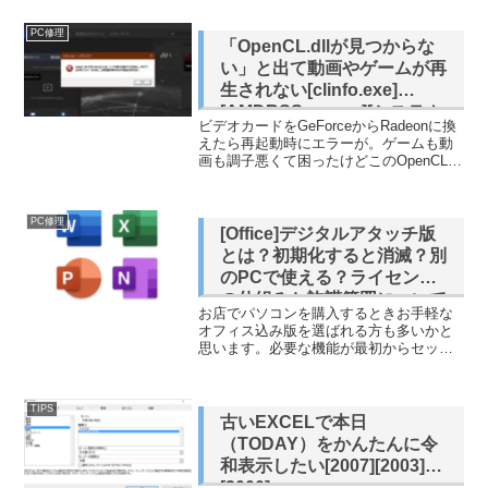
助けアイテムがUPS（無停電電源装置）
です。今回紹介するのはOMRONの
PC修理
BY50S、このバッテ...
「OpenCL.dllが見つからな
い」と出て動画やゲームが再
生されない[clinfo.exe]
[AMDRSServ.exe][システム
ビデオカードをGeForceからRadeonに換
エラー]
えたら再起動時にエラーが。ゲームも動
画も調子悪くて困ったけどこのOpenCLっ
てなんだっけ？OpenGLじゃなくて？
AMD Software も起動しなくなった
OpenCL（Open Comp...
PC修理
[Office]デジタルアタッチ版
とは？初期化すると消滅？別
のPCで使える？ライセンス
の仕組みと許諾範囲について
お店でパソコンを購入するときお手軽な
[DA版][バンドル版][2025]
オフィス込み版を選ばれる方も多いかと
思います。必要な機能が最初からセット
アップされているので助かりますが、ラ
イセンスの付与はどう処理されているの
でしょうか。再セットアップの事も考え
TIPS
てあらかじめライセンス形...
古いEXCELで本日
（TODAY）をかんたんに令
和表示したい[2007][2003]
[2000]