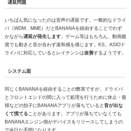
遅延問題
いちばん気になったのは音声の遅延です。一般的なドライ
バ（WDM、MME）だとBANANAを経由することでわず
かながら
遅延が発生します
。ゲーム等はもちろん、動画鑑
賞でも動きと音が合わず違和感を感じます。KS、ASIOド
ライバに対応しているとレイテンシは
改善
するようです。
システム面
同じくBANANAを経由することの弊害ですが、ドライバ
とフロントエンドの間に入って処理を行うために休止・復
帰などの拍子にBANANAアプリが落ちていると
音が出な
くて慌てる
ことがあります。アプリが落ちていなくても
BANANAエンジン側がデバイスをリリースしてしまうの
で余計な手間になります。