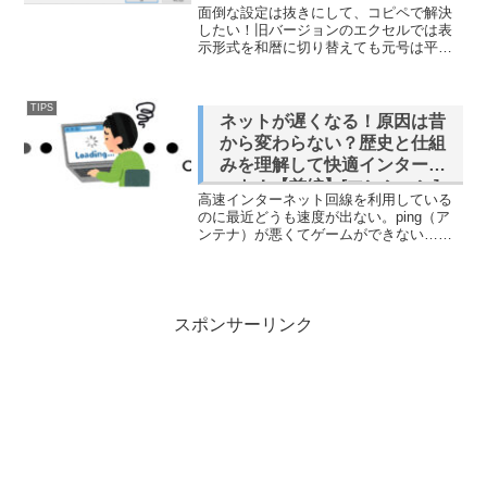
面倒な設定は抜きにして、コピペで解決
したい！旧バージョンのエクセルでは表
示形式を和暦に切り替えても元号は平成
のままです。ユーザー関数は大変だし書
式ルールは毎年書かなきゃだしお手軽に
TODAY表示したい！ユーザー関数？書式
TIPS
ルール？ここに来られ...
ネットが遅くなる！原因は昔
から変わらない？歴史と仕組
みを理解して快適インターネ
ット！【前編】[マンション]
高速インターネット回線を利用している
[IPv6]
のに最近どうも速度が出ない。ping（ア
ンテナ）が悪くてゲームができない…。
IPv6がいいとは聞くけどそもそもなんで
遅いの？どういう理屈で速くなるの？こ
の記事ではそんなネットが遅くなる原因
の歴史と、IPv...
スポンサーリンク