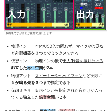
多機能ですが画面が複雑で混乱します
物理イン 本体/USB入力問わず、
マイクや楽器
な
ど
外部機器を３つまでミックス
できる
仮想イン 物理インの
後で
出力/録音を振り分ける
独立した
再生空間
が2本
物理アウト
スピーカーやヘッドフォン
など実際に
音が鳴る先を３つまで指定
できる
仮想ミキサ 仮想インから指定された音だけが入っ
てくる
独立した
録音空間
が２本