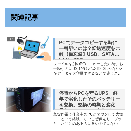
関連記事
TIPS
PCでデータコピーする時に
一番早いのは？転送速度を比
較【備忘録】USB、SATA、
LAN、WiFi…
ファイルを別のPCにコピーしたい時、お
手軽なのはUSBだけどUSB2.0しかないと
かデータが大容量すぎるなどで迷うこと
があります。効率がいいのはどの方法
か、ちょいちょい調べるのですが備忘録
がてらまとめてみることにします。理論
PC修理
値から比較規格ご...
停電からPCを守るUPS。経
年で劣化したそのバッテリー
を交換。交換の時期と劣化の
具合、オススメの交換バッテ
急な停電で作業中のPCがダウンして大慌
リーなど[BY50S][BYB50S]
て…という経験、ないし想像をしてゾッ
としたことのある人は多いのではないで
しょうか。そんな不測の事態に備えるお