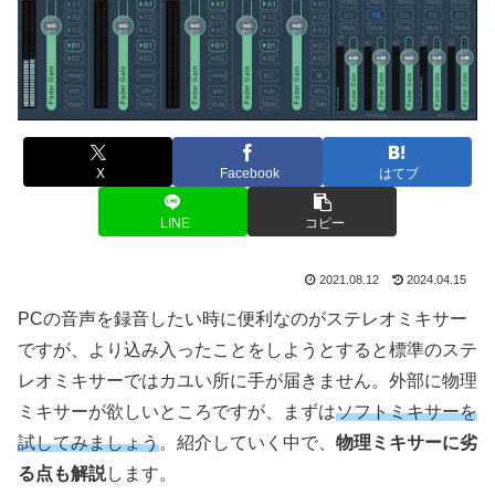
X
Facebook
はてブ
LINE
コピー
2021.08.12
2024.04.15
PCの音声を録音したい時に便利なのがステレオミキサー
ですが、より込み入ったことをしようとすると標準のステ
レオミキサーではカユい所に手が届きません。外部に物理
ミキサーが欲しいところですが、まずは
ソフトミキサーを
試してみましょう
。紹介していく中で、
物理ミキサーに劣
る点も解説
します。