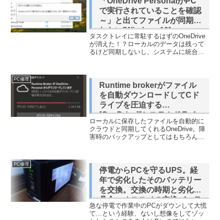
「OneDrive PersonalがPC
で実行されていることを確認
～」と出てファイルが同期さ
れない[Windows10]
タスクトレイに常駐するはずのOneDrive
が消えた！？ローカルのデータは残って
るけど同期しないし、システムに統合さ
れた機能なのでインストーラーも提供さ
れない…本来常駐しているアイコン症状
タスクトレイに雲のアイコンが表示され
PC修理
ず、プロセスを見...
Runtime brokerがファイル
を自動ダウンロードしてCド
ライブを圧迫する
[OneDrive][システムドライ
ローカルに保存したファイルを自動的に
ブ][Windows10]
クラウドと同期してくれるOneDrive。障
害時のバックアップとしてはもちろん、
他端末との共有や不要時にはローカルか
ら削除してディスク容量を節約するとい
ったことも可能です。ですが、最近急に
PC修理
すべてのファイル...
停電からPCを守るUPS。経
年で劣化したそのバッテリー
を交換。交換の時期と劣化の
具合、オススメの交換バッテ
急な停電で作業中のPCがダウンして大慌
リーなど[BY50S][BYB50S]
て…という経験、ないし想像をしてゾッ