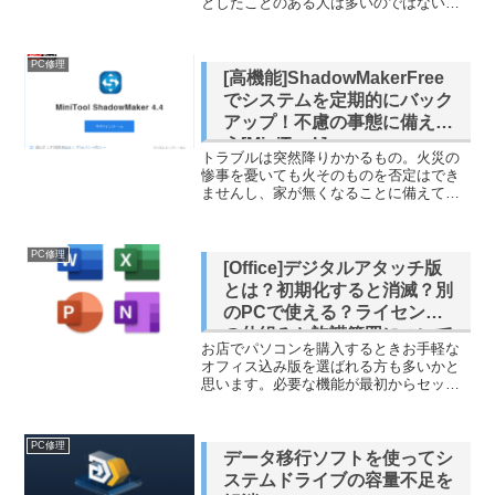
としたことのある人は多いのではないで
しょうか。そんな不測の事態に備えるお
助けアイテムがUPS（無停電電源装置）
です。今回紹介するのはOMRONの
PC修理
BY50S、このバッテ...
[高機能]ShadowMakerFree
でシステムを定期的にバック
アップ！不慮の事態に備えよ
う[MiniTool ]
トラブルは突然降りかかるもの。火災の
惨事を憂いても火そのものを否定はでき
ませんし、家が無くなることに備えて家
を準備することもまたできませんが、デ
ータバックアップはPCのフェイルセーフ
において現実的に実行しうる最善の策で
PC修理
す。今回はデータの管理...
[Office]デジタルアタッチ版
とは？初期化すると消滅？別
のPCで使える？ライセンス
の仕組みと許諾範囲について
お店でパソコンを購入するときお手軽な
[DA版][バンドル版][2025]
オフィス込み版を選ばれる方も多いかと
思います。必要な機能が最初からセット
アップされているので助かりますが、ラ
イセンスの付与はどう処理されているの
でしょうか。再セットアップの事も考え
PC修理
てあらかじめライセンス形...
データ移行ソフトを使ってシ
ステムドライブの容量不足を