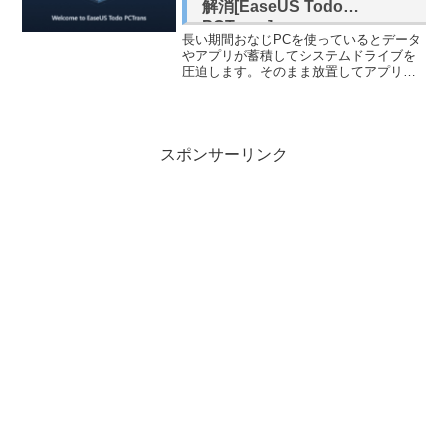
解消[EaseUS Todo
PCTrans]
長い期間おなじPCを使っているとデータ
やアプリが蓄積してシステムドライブを
圧迫します。そのまま放置してアプリや
アップデートがインストールできなくな
くなる前に設定を工夫して空き容量を確
保しましょう。それでもどうしようもな
くなった時はEaseU...
スポンサーリンク