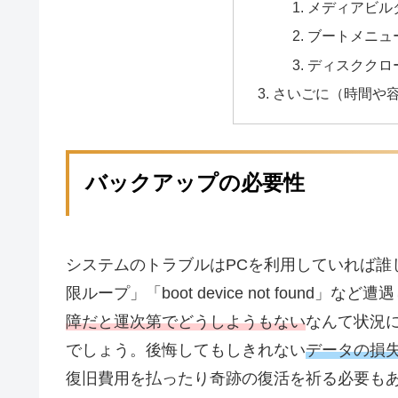
メディアビル
ブートメニュ
ディスククロ
さいごに（時間や
バックアップの必要性
システムのトラブルはPCを利用していれば誰し
限ループ」「boot device not foun
障だと
運次第でどうしようもない
なんて状況
でしょう。後悔してもしきれない
データの損
復旧費用を払ったり奇跡の復活を祈る必要も