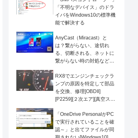
「不明なデバイス」のドラ
イバをWindows10の標準機
能で解決する
AnyCast（Miracast）と
は？繋がらない、途切れ
る、切断される、ネットに
繋がらない時の対処なども
[ワイヤレスHDMI]
RX8でエンジンチェックラ
ンプの原因を特定して部品
を交換、修理[OBDII]
[P2259][２次エア][真空スイ
ッチパージ][ソレノイドバル
「OneDrive PersonalがPC
ブ]
で実行されていることを確
認～」と出てファイルが同
期されない[Windows10]