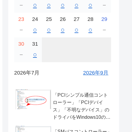
－
○
○
○
○
○
－
23
24
25
26
27
28
29
－
○
○
○
○
○
－
30
31
－
○
2026年7月
2026年9月
「PCIシンプル通信コント
ローラー」「PCIデバイ
ス」「不明なデバイス」の
ドライバをWindows10の標
準機能で解決する
「SMバスコントローラー」