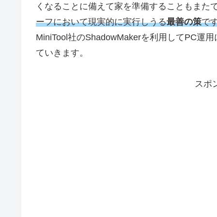
くなることに備えて家を準備することもまた
ーフにおいて現実的に実行しうる
最善の策
で
MiniTool社のShadowMakerを利用し
ていきます。
スポ