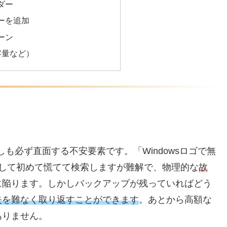
ダー
ーを追加
ーン
容量など）
も必ず直面する不安要素です。「Windowsロゴで無
d」など遭遇して初めて慌てて検索しますが難解で、物理的な
故
に陥ります。しかしバックアップが残っていればどう
失を難なく取り返すことができます
。あとから高額な
ありません。