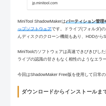
jp.minitool.com
MiniTool ShadowMakerは
パーティション管理
ップソフトウェア
です。ドライブ(フォルダ)
んディスクのクローン機能もあり、HDDから
MiniToolのソフトウェアは高速できびきび
ライブの認識の甘さもなく相性のようなエラ
今回はShadowMaker Free版を使用し
ダウンロードからインストールま