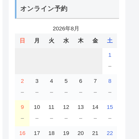
オンライン予約
2026年8月
日
月
火
水
木
金
土
1
－
2
3
4
5
6
7
8
－
－
－
－
－
－
－
9
10
11
12
13
14
15
－
－
－
－
－
－
－
16
17
18
19
20
21
22