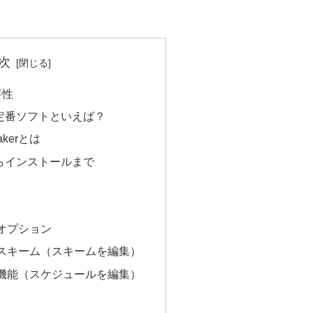
次
要性
定番ソフトといえば？
Makerとは
らインストールまで
オプション
スキーム（スキームを編集）
機能（スケジュールを編集）