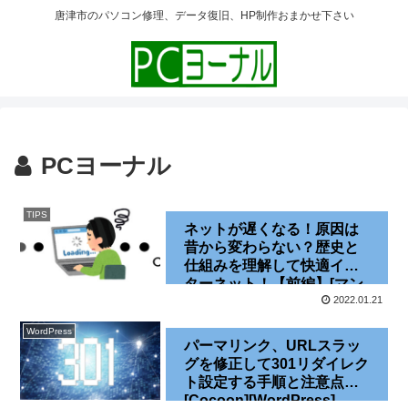
唐津市のパソコン修理、データ復旧、HP制作おまかせ下さい
PCヨーナル
TIPS
ネットが遅くなる！原因は
昔から変わらない？歴史と
仕組みを理解して快適イン
ターネット！【前編】[マン
ション][IPv6]
2022.01.21
WordPress
パーマリンク、URLスラッ
グを修正して301リダイレク
ト設定する手順と注意点
[Cocoon][WordPress]