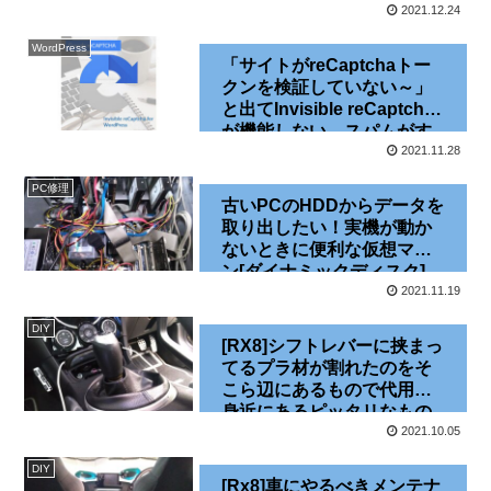
[SEO][日本語]
2021.12.24
WordPress
「サイトがreCaptchaトー
クンを検証していない～」
と出てInvisible reCaptcha
が機能しない、スパムがす
り抜ける[Contact Form 7]
2021.11.28
[WordPress]
PC修理
古いPCのHDDからデータを
取り出したい！実機が動か
ないときに便利な仮想マシ
ン[ダイナミックディスク]
[XP][2000][VMware]
2021.11.19
DIY
[RX8]シフトレバーに挟まっ
てるプラ材が割れたのをそ
こら辺にあるもので代用。
身近にあるピッタリなもの
とは…[補修][小ネタ]
2021.10.05
DIY
[Rx8]車にやるべきメンテナ