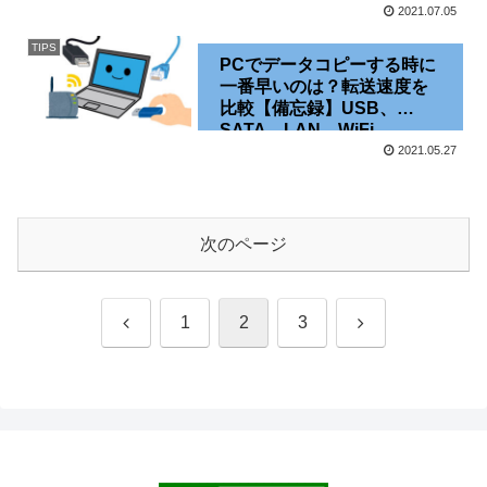
2021.07.05
TIPS
PCでデータコピーする時に
一番早いのは？転送速度を
比較【備忘録】USB、
SATA、LAN、WiFi…
2021.05.27
次のページ
前
次
1
2
3
へ
へ