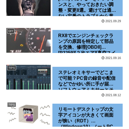
ンスと、やっておきたい調
整・変更8選。避けては通れ
ない定番のトラブルから意
外とデキる内装の快適化な
2021.09.29
ど[まとめ][定番故障][あるあ
DIY
る]
RX8でエンジンチェックラ
ンプの原因を特定して部品
を交換、修理[OBDII]
[P2259][２次エア][真空スイ
ッチパージ][ソレノイドバル
2021.09.16
ブ]
TIPS
ステレオミキサーでどこま
で可能？PC音の録音や配信
などでかゆい所に手が届く
ソフトウェアミキサーとそ
のデメリット[Banana][オー
2021.08.12
ディオミキサー]
TIPS
[Windows10]
リモートデスクトップの文
字アイコンが大きくて画面
が狭い（RDT）
（Windows10）ノートPC