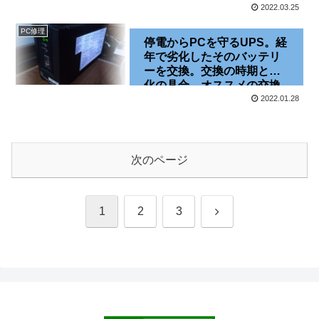
2022.03.25
PC修理
停電からPCを守るUPS。経
年で劣化したそのバッテリ
ーを交換。交換の時期と劣
化の具合、オススメの交換
バッテリーなど[BY50S]
2022.01.28
[BYB50S]
次のページ
次
1
2
3
へ