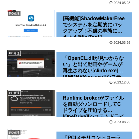
2024.05.23
PC修理
[高機能]ShadowMakerFree
でシステムを定期的にバッ
クアップ！不慮の事態に備
えよう[MiniTool ]
2024.03.26
PC修理
「OpenCL.dllが見つからな
い」と出て動画やゲームが
再生されない[clinfo.exe]
[AMDRSServ.exe][システ
ムエラー]
2023.12.08
PC修理
Runtime brokerがファイル
を自動ダウンロードしてC
ドライブを圧迫する
[OneDrive][システムドライ
ブ][Windows10]
2023.08.22
PC修理
「PCIメモリコントローラ