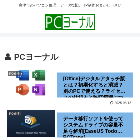
唐津市のパソコン修理、データ復旧、HP制作おまかせ下さい
PCヨーナル
PC修理
[Office]デジタルアタッチ版
とは？初期化すると消滅？
別のPCで使える？ライセン
スの仕組みと許諾範囲につ
いて[DA版][バンドル版]
2025.05.13
[2025]
PC修理
データ移行ソフトを使って
システムドライブの容量不
足を解消[EaseUS Todo
PCTrans]