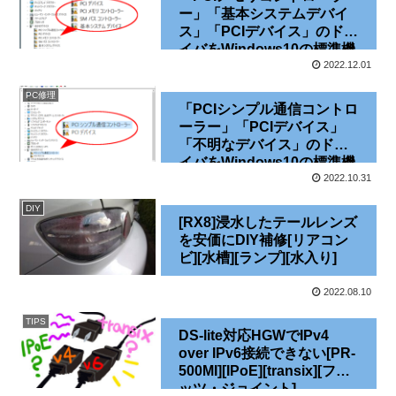
ー」「基本システムデバイ
ス」「PCIデバイス」のドラ
イバをWindows10の標準機
能で解決する
2022.12.01
PC修理
「PCIシンプル通信コントロ
ーラー」「PCIデバイス」
「不明なデバイス」のドラ
イバをWindows10の標準機
能で解決する
2022.10.31
DIY
[RX8]浸水したテールレンズ
を安価にDIY補修[リアコン
ビ][水槽][ランプ][水入り]
2022.08.10
TIPS
DS-lite対応HGWでIPv4
over IPv6接続できない[PR-
500MI][IPoE][transix][フレ
ッツ・ジョイント]