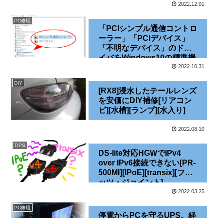
能で解決する
2022.12.01
PC修理
「PCIシンプル通信コントロ
ーラー」「PCIデバイス」
「不明なデバイス」のドラ
イバをWindows10の標準機
能で解決する
2022.10.31
DIY
[RX8]浸水したテールレンズ
を安価にDIY補修[リアコン
ビ][水槽][ランプ][水入り]
2022.08.10
TIPS
DS-lite対応HGWでIPv4
over IPv6接続できない[PR-
500MI][IPoE][transix][フレ
ッツ・ジョイント]
2022.03.25
PC修理
停電からPCを守るUPS。経