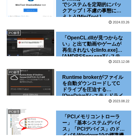
でシステムを定期的にバッ
クアップ！不慮の事態に備
えよう[MiniTool ]
2024.03.26
PC修理
「OpenCL.dllが見つからな
い」と出て動画やゲームが
再生されない[clinfo.exe]
[AMDRSServ.exe][システ
ムエラー]
2023.12.08
PC修理
Runtime brokerがファイル
を自動ダウンロードしてC
ドライブを圧迫する
[OneDrive][システムドライ
ブ][Windows10]
2023.08.22
PC修理
「PCIメモリコントローラ
ー」「基本システムデバイ
ス」「PCIデバイス」のドラ
イバをWindows10の標準機