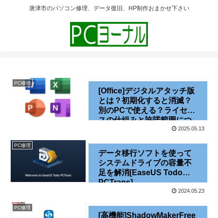
唐津市のパソコン修理、データ復旧、HP制作おまかせ下さい
PC修理
[Office]デジタルアタッチ版
とは？初期化すると消滅？
別のPCで使える？ライセン
スの仕組みと許諾範囲につ
いて[DA版][バンドル版]
2025.05.13
[2025]
PC修理
データ移行ソフトを使って
システムドライブの容量不
足を解消[EaseUS Todo
PCTrans]
2024.05.23
PC修理
[高機能]ShadowMakerFree