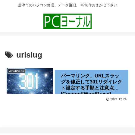
唐津市のパソコン修理、データ復旧、HP制作おまかせ下さい
urlslug
WordPress
パーマリンク、URLスラッ
グを修正して301リダイレク
ト設定する手順と注意点
[Cocoon][WordPress]
[SEO][日本語]
2021.12.24