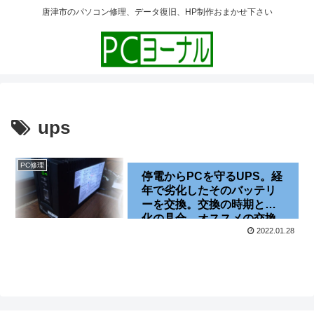
唐津市のパソコン修理、データ復旧、HP制作おまかせ下さい
ups
PC修理
停電からPCを守るUPS。経
年で劣化したそのバッテリ
ーを交換。交換の時期と劣
化の具合、オススメの交換
バッテリーなど[BY50S]
2022.01.28
[BYB50S]