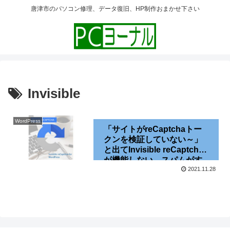
唐津市のパソコン修理、データ復旧、HP制作おまかせ下さい
Invisible
WordPress
「サイトがreCaptchaトー
クンを検証していない～」
と出てInvisible reCaptcha
が機能しない、スパムがす
り抜ける[Contact Form 7]
2021.11.28
[WordPress]