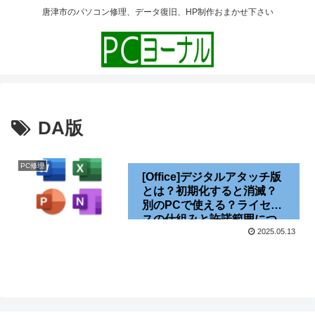
唐津市のパソコン修理、データ復旧、HP制作おまかせ下さい
DA版
PC修理
[Office]デジタルアタッチ版
とは？初期化すると消滅？
別のPCで使える？ライセン
スの仕組みと許諾範囲につ
いて[DA版][バンドル版]
2025.05.13
[2025]